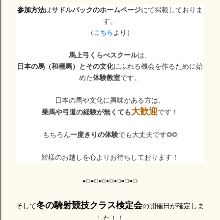
参加方法
は
サドルバックのホームページ
にて掲載しておりま
す。
（
より）
こちら
馬上弓くらべスクール
は、
日本の馬（和種馬）とその文化
にふれる機会を作るために始
めた
体験教室
です。
日本の馬や文化に興味がある方は、
大歓迎
乗馬や弓道の経験が無くても
です！
もちろん
一度きりの体験
でも大丈夫です◎◎
皆様のお越しを心よりお待ちしております！
●◎●◎●◎●◎●◎●◎●◎
冬の
騎射競技クラス検定会
そして
の開催日が確定しま
した！！