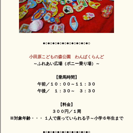
●○●○●○●○●○●○●○●○●○●○
小田原こどもの森公園 わんぱくらんど
～ふれあい広場（ポニー乗り場）～
【乗馬時間】
午前／１０：００～１１：３０
午後／ １：３０～ ３：３０
【料金】
３００円／１周
※対象年齢・・・ １人で座っていられる子～小学６年生まで
●○●○●○●○●○●○●○●○●○●○