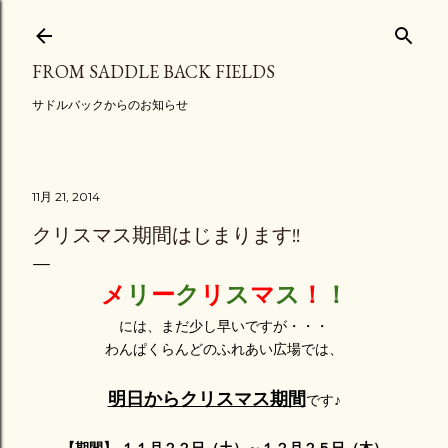
スキップしてメイン コンテンツに移動
FROM SADDLE BACK FIELDS
サドルバックからのお知らせ
11月 21, 2014
クリスマス期間はじまります!!
メ
リ
ー
ク
リ
ス
マ
ス
！
！
には、まだ少し早いですが・・・
わんぱくらんどのふれあい広場では、
明日からクリスマス期間
です♪