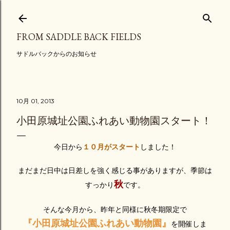
スキップしてメイン コンテンツに移動
FROM SADDLE BACK FIELDS
サドルバックからのお知らせ
10月 01, 2013
小田原城址公園ふれあい動物園スタート！
今日から
１０月がスタート
しました！
まだまだ日中は日差しを強く感じる事がありますが、
季節は
秋
すっかり
です。
そんな今月から、
昨年と同様に秋冬期限定で
『小田原城址公園ふれあい動物園』
を
開催しま