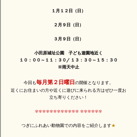
１月１２日（日）
２月９日（日）
３月９日（日）
小田原城址公園 子ども遊園地近く
１０：００～１１：３０/ １３：３０～１５：３０
※雨天中止
毎月第２日曜日
今回も
の開催となります。
近くにお住まいの方や近くに遊びに来られる方はぜひ一度お
立ち寄りください！
✾✾✾✾✾✾✾✾✾✾✾✾ ✾✾✾✾✾✾
つぎにふれあい動物園での内容をご紹介します
★