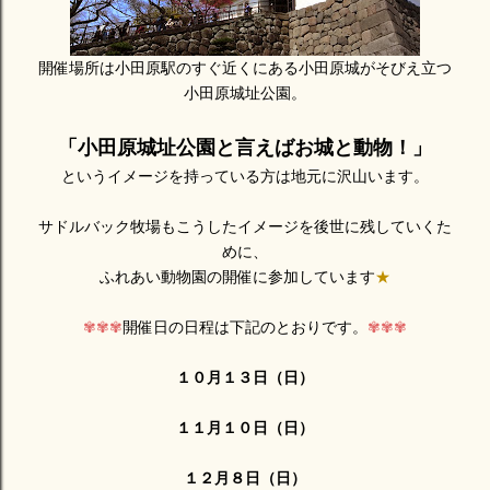
開催場所は小田原駅のすぐ近くにある小田原城がそびえ立つ
小田原城址公園。
「小田原城址公園と言えばお城と動物！」
というイメージを持っている方は地元に沢山います。
サドルバック牧場もこうしたイメージを後世に残していくた
めに、
ふれあい動物園の開催に参加しています
★
✾✾✾
開催日の日程は下記のとおりです。
✾✾✾
１０月１３日（日）
１１月１０日（日）
１２月８日（日）