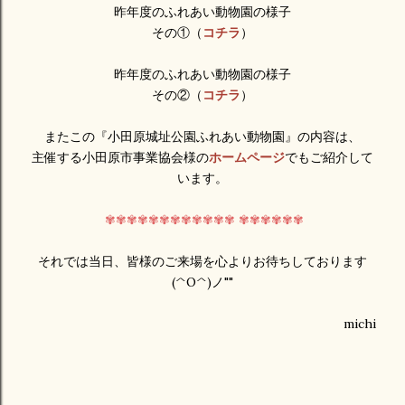
昨年度のふれあい動物園の様子
その①（
コチラ
）
昨年度のふれあい動物園の様子
その②（
コチラ
）
またこの『小田原城址公園ふれあい動物園』の内容は、
主催する小田原市事業協会様の
ホームページ
でもご紹介して
います。
✾✾✾✾✾✾✾✾✾✾✾✾ ✾✾✾✾✾✾
それでは当日、皆様のご来場を心よりお待ちしております
(^O^)ノ""
michi