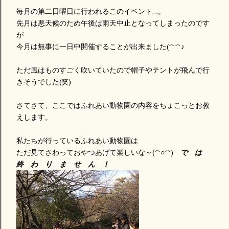
毎月の第二日曜日に行われるこのイベント…。
先月は悪天候のため午後は雨天中止となってしまったのです
が
今月は無事に一日中開催することが出来ました(^^♪
ただ風はものすごく吹いていたので帽子やテントが飛んで行
きそうでした(笑)
さてさて、ここではふれあい動物園の内容をちょこっとお教
えします。
私たちが行っているふれあい動物園は
ただ見てさわっておやつあげて楽しいな～(^○^)
で は
終 わ り ま せ ん
！