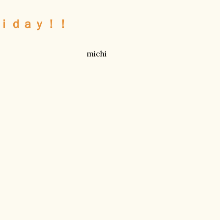
ｉｄａｙ！！
michi