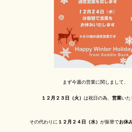
まず今週の営業に関しまして、
１２月２３日（火）
は祝日の為、
営業
いた
その代わりに
１２月２４日（水）
が振替で
お休