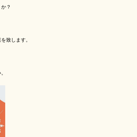
うか？
業を致します。
、
い。