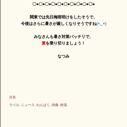
〇●〇●
〇●〇●
〇●〇●
〇●〇●
〇●〇●
関東では先日梅雨明けをしたそうで、
今後はさらに暑さが厳しくなりそうですね
(+_+)
みなさんも暑さ対策バッチリで、
夏
を乗り切りましょう！
なつみ
共有
ラベル:
ニュース
わんぱく
画像
牧場