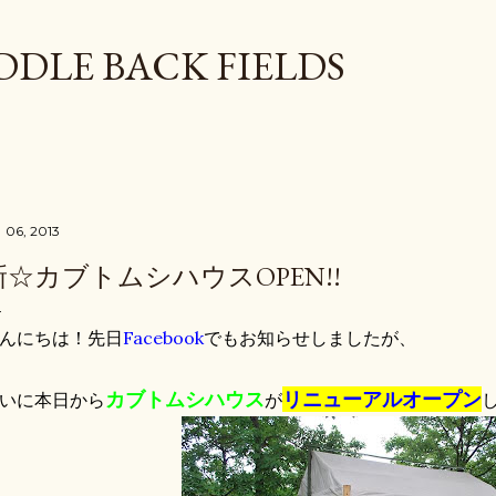
スキップしてメイン コンテンツに移動
DDLE BACK FIELDS
 06, 2013
新☆カブトムシハウスOPEN!!
んにちは！先日
Facebook
でもお知らせしましたが、
カブトムシハウス
リニューアルオープン
いに本日から
が