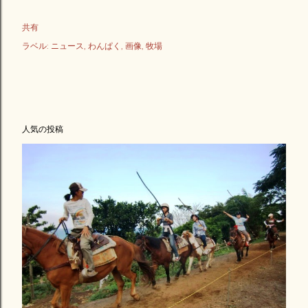
共有
ラベル:
ニュース
わんぱく
画像
牧場
人気の投稿