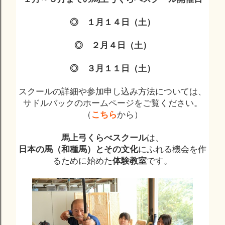
◎ １月１４
日（土）
◎
２
月４日（土）
◎ ３
月１１日（土）
スクールの詳細や参加申し込み方法については、
サドルバックのホームページをご覧ください。
（
こちら
から）
馬上弓くらべスクール
は、
日本の馬（和種馬）とその文化
にふれる機会を作
るために始めた
体験教室
です。