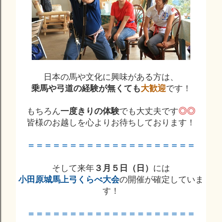
日本の馬や文化に興味がある方は、
乗馬や弓道の経験が無くても
大歓迎
です！
もちろん
一度きりの体験
でも大丈夫です
◎◎
皆様のお越しを心よりお待ちしております！
＝＝＝＝＝＝＝＝＝＝＝＝＝＝＝＝＝＝＝＝
そして来年
３月５日（日）
には
小田原城馬上弓くらべ大会
の開催が確定していま
す！
＝＝＝＝＝＝＝＝＝＝＝＝＝＝＝＝＝＝＝＝